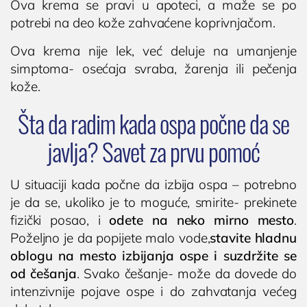
Ova krema se pravi u apoteci, a maže se po
potrebi na deo kože zahvaćene koprivnjačom.
Ova krema nije lek, već deluje na umanjenje
simptoma- osećaja svraba, žarenja ili pečenja
kože.
Šta da radim kada ospa počne da se
javlja? Savet za prvu pomoć
U situaciji kada počne da izbija ospa – potrebno
je da se, ukoliko je to moguće, smirite- prekinete
fizički posao, i
odete na neko mirno mesto
.
Poželjno je da popijete malo vode,
stavite hladnu
oblogu na mesto izbijanja ospe i suzdržite se
od češanja
. Svako češanje- može da dovede do
intenzivnije pojave ospe i do zahvatanja većeg