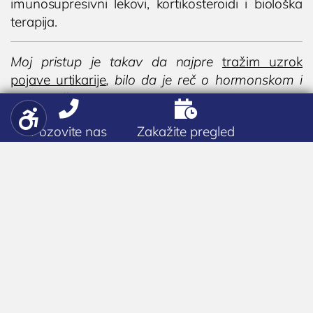
imunosupresivni lekovi, kortikosteroidi i biološka
terapija.
Moj pristup je takav da najpre
tražim uzrok
pojave urtikarije
, bilo da je reč o hormonskom i
metaboličkom disbalansu, infekciji ili


autoimunosti.
Pozovite nas
Zakažite pregled
Lečenje hronične urtikarije
Iako je reč o hroničnom i upornom oboljenju,
lečenje koprivnjače kod odraslih je moguće, a
nekada bude i veoma brzo.
Način lečenja zavisi od uzroka hronične
spontane urtikarije,
a nabrojaću i najčešće
uzroke: infekcija, hormonski disbalans, oboljenja