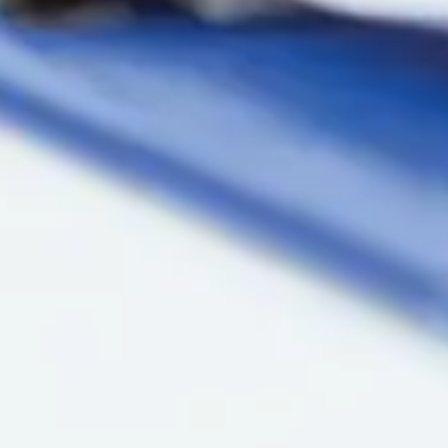

Poliklinika i laboratorija
Dodirnite za poziv
Bocokić Niš
(018) 572-795
(018) 572-795
kontakt@privatnaklinika.rs

Nikoletine Bursaća 8,
Dodirnite za poziv
18000 Niš, Srbija
(061) 63-23-053