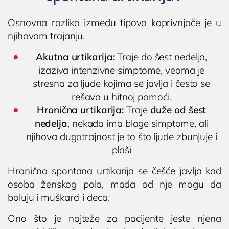
Osnovna razlika između tipova koprivnjače je u
njihovom trajanju.
Akutna urtikarija:
Traje do šest nedelja,
izaziva intenzivne simptome, veoma je
stresna za ljude kojima se javlja i često se
rešava u hitnoj pomoći.
Hronična urtikarija:
Traje
duže od šest
nedelja
, nekada ima blage simptome, ali
njihova dugotrajnost je to što ljude zbunjuje i
plaši
Hronična spontana urtikarija se češće javlja kod
osoba ženskog pola, mada od nje mogu da
boluju i muškarci i deca.
Ono što je najteže za pacijente jeste njena