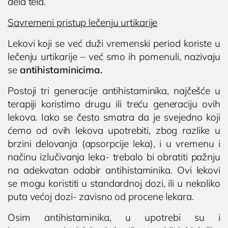
dela tela.
Savremeni pristup lečenju urtikarije
Lekovi koji se već duži vremenski period koriste u
lečenju urtikarije – već smo ih pomenuli, nazivaju
se
antihistaminicima.
Postoji tri generacije antihistaminika, najčešće u
terapiji koristimo drugu ili treću generaciju ovih
lekova. Iako se često smatra da je svejedno koji
ćemo od ovih lekova upotrebiti, zbog razlike u
brzini delovanja (apsorpcije leka), i u vremenu i
načinu izlučivanja leka- trebalo bi obratiti pažnju
na adekvatan odabir antihistaminika. Ovi lekovi
se mogu koristiti u standardnoj dozi, ili u nekoliko
puta većoj dozi- zavisno od procene lekara.
Osim antihistaminika, u upotrebi su i