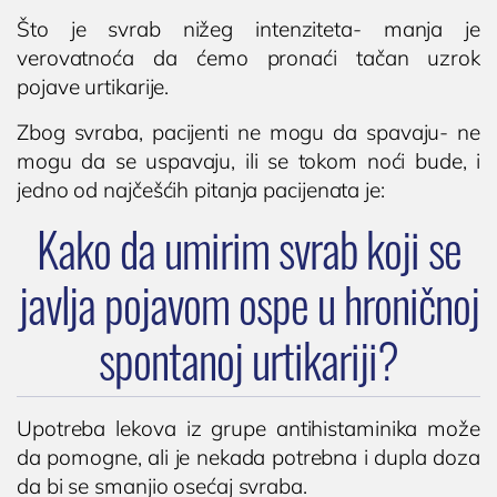
Što je svrab nižeg intenziteta- manja je
verovatnoća da ćemo pronaći tačan uzrok
pojave urtikarije.
Zbog svraba, pacijenti ne mogu da spavaju- ne
mogu da se uspavaju, ili se tokom noći bude, i
jedno od najčešćih pitanja pacijenata je:
Kako da umirim svrab koji se
javlja pojavom ospe u hroničnoj
spontanoj urtikariji?
Upotreba lekova iz grupe antihistaminika može
da pomogne, ali je nekada potrebna i dupla doza
da bi se smanjio osećaj svraba.