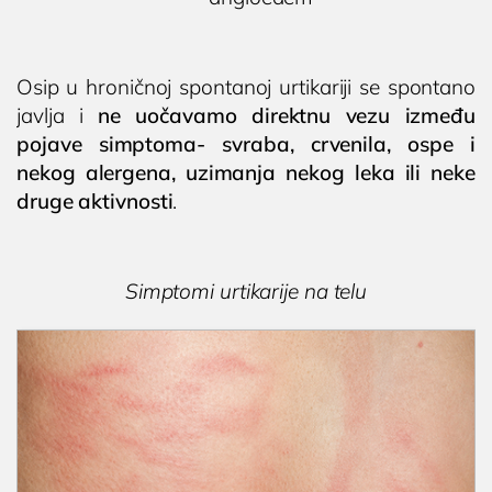
Osip u hroničnoj spontanoj urtikariji se spontano
javlja i
ne uočavamo direktnu vezu između
pojave simptoma- svraba, crvenila, ospe i
nekog alergena, uzimanja nekog leka ili neke
druge aktivnosti
.
Simptomi urtikarije na telu