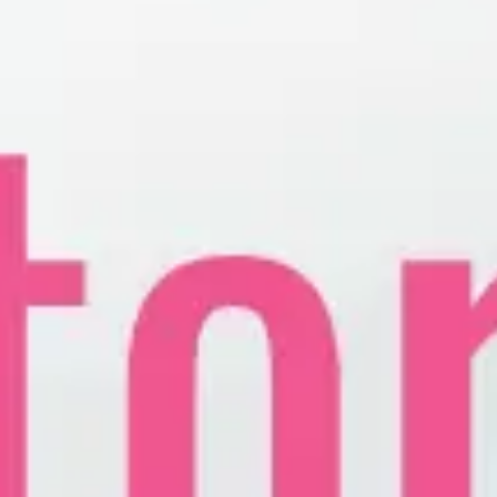
KARDIOLOGIJA
Kardiolog
EHO srca (ultrazvuk ili ehokardiografija srca)
Holter EKG
Dečija kardiologija
NEFROLOGIJA
Nefrolog u Nišu
GASTROLOGIJA
Gastroenterolog u Nišu
ENDOKRINOLOGIJA
Endokrinolog
ULTRAZVUK
Ultrazvuk štitne žlezde