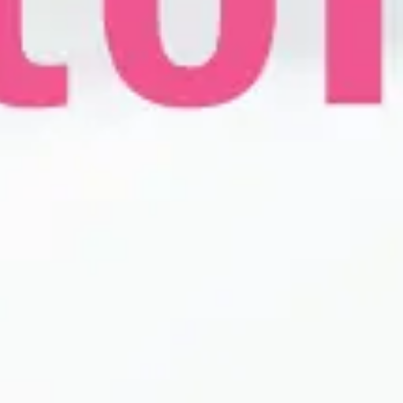
Ultrazvuk srca
Ultrazvuk dojki
Ultrazvuk abdomena
Ultrazvuk skrotuma (testisa)
Dopler krvnih sudova vrata
Dopler krvnih sudova nogu
Laboratorija