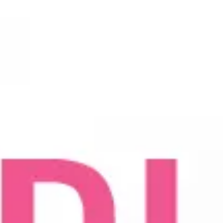
Cenovnik
Lokacija
Tim doktora
AKTIVNOSTI
Novosti i obaveštenja
Blog
UROLOGIJA
Pregled urologa sa ultrazvukom
Dijagnostika i lečenje polno prenosivih
oboljenja
Lečenje prostate
Postavljanje, skidanje i zamena katetera u
Nišu
Ispitivanje uzroka neplodnosti i spermogram