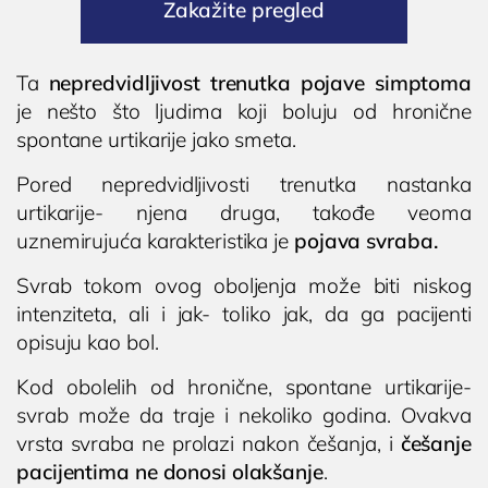
Zakažite pregled
Ta
nepredvidljivost trenutka pojave simptoma
je nešto što ljudima koji boluju od hronične
spontane urtikarije jako smeta.
Pored nepredvidljivosti trenutka nastanka
urtikarije- njena druga, takođe veoma
uznemirujuća karakteristika je
pojava svraba.
Svrab tokom ovog oboljenja može biti niskog
intenziteta, ali i jak- toliko jak, da ga pacijenti
opisuju kao bol.
Kod obolelih od hronične, spontane urtikarije-
svrab može da traje i nekoliko godina. Ovakva
vrsta svraba ne prolazi nakon češanja, i
češanje
pacijentima ne donosi olakšanje
.