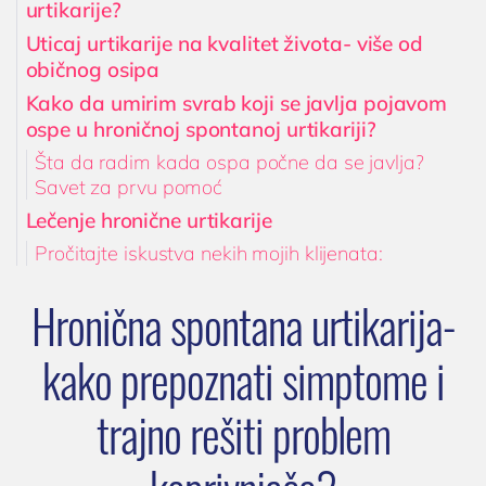
urtikarije?
Uticaj urtikarije na kvalitet života- više od
običnog osipa
Kako da umirim svrab koji se javlja pojavom
ospe u hroničnoj spontanoj urtikariji?
Šta da radim kada ospa počne da se javlja?
Savet za prvu pomoć
Lečenje hronične urtikarije
Pročitajte iskustva nekih mojih klijenata:
Hronična spontana urtikarija-
kako prepoznati simptome i
trajno rešiti problem