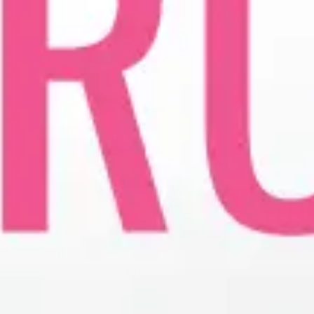
Operacija fimoze
Kondilomi, dijagnostika i lečenje
Cistoskopija
IMUNOLOGIJA
Pregled imunologa
Dijagnostika alergija
Ispitivanje oslabljenog imuniteta
Tromesečna transformacija: Od hronične
upale do trajnog zdravlja
OPŠTA I INTERNA MEDICINA
OPŠTA MEDICINA
Lekar opšte prakse