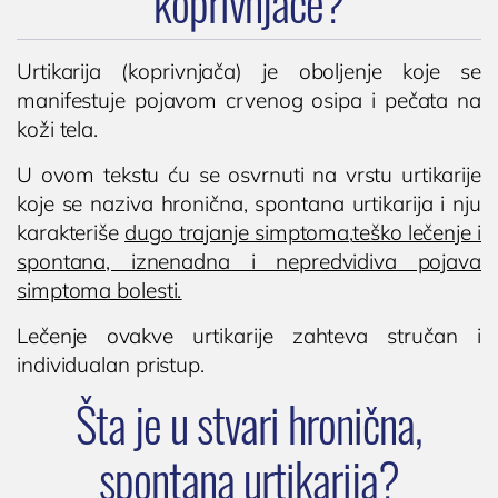
koprivnjače?
Urtikarija (koprivnjača) je oboljenje koje se
manifestuje pojavom crvenog osipa i pečata na
koži tela.
U ovom tekstu ću se osvrnuti na vrstu urtikarije
koje se naziva hronična, spontana urtikarija i nju
karakteriše
dugo trajanje simptoma,
teško lečenje i
spontana, iznenadna i nepredvidiva pojava
simptoma bolesti.
Lečenje ovakve urtikarije zahteva stručan i
individualan pristup.
Šta je u stvari hronična,
spontana urtikarija?