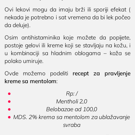
Ovi lekovi mogu da imaju brži ili sporiji efekat (
nekada je potrebno i sat vremena da bi lek počeo
da deluje).
Osim antihistaminika koje možete da popijete,
postoje gelovi ili kreme koji se stavljaju na kožu, i
u kombinaciji sa hladnim oblogama – koža se
polako umiruje.
Ovde možemo podeliti
recept za pravljenje
kreme sa mentolom
:
Rp: /
Mentholi 2,0
Belobazae ad 100,0
MDS. 2% krema sa mentolom za ublažavanje
svraba