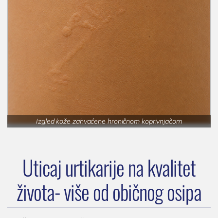
Izgled kože zahvaćene hroničnom koprivnjačom
Uticaj urtikarije na kvalitet
života- više od običnog osipa