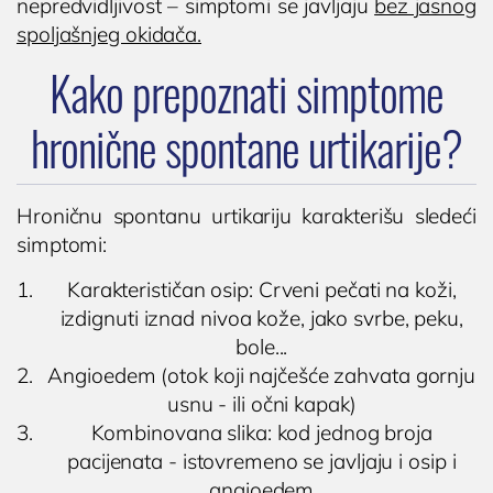
nepredvidljivost – simptomi se javljaju
bez jasnog
spoljašnjeg okidača.
Kako prepoznati simptome
hronične spontane urtikarije?
Hroničnu spontanu urtikariju karakterišu sledeći
simptomi:
Karakterističan osip: Crveni pečati na koži,
izdignuti iznad nivoa kože, jako svrbe, peku,
bole...
Angioedem (otok koji najčešće zahvata gornju
usnu - ili očni kapak)
Kombinovana slika: kod jednog broja
pacijenata - istovremeno se javljaju i osip i
angioedem