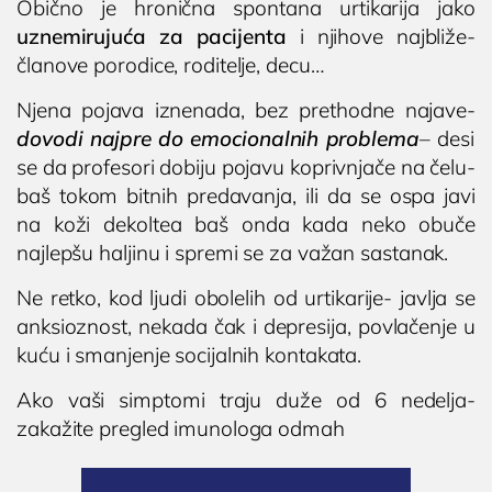
Obično je hronična spontana urtikarija jako
uznemirujuća za pacijenta
i njihove najbliže-
članove porodice, roditelje, decu…
Njena pojava iznenada, bez prethodne najave-
dovodi najpre do emocionalnih problema
– desi
se da profesori dobiju pojavu koprivnjače na čelu-
baš tokom bitnih predavanja, ili da se ospa javi
na koži dekoltea baš onda kada neko obuče
najlepšu haljinu i spremi se za važan sastanak.
Ne retko, kod ljudi obolelih od urtikarije- javlja se
anksioznost, nekada čak i depresija, povlačenje u
kuću i smanjenje socijalnih kontakata.
Ako vaši simptomi traju duže od 6 nedelja-
zakažite pregled imunologa odmah