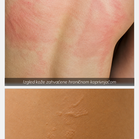
Izgled kože zahvaćene hroničnom koprivnjačom