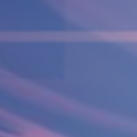
Operacija fimoze
Kondilomi, dijagnostika i lečenje
Cistoskopija
IMUNOLOGIJA
Pregled imunologa
Dijagnostika alergija
Ispitivanje oslabljenog imuniteta
Tromesečna transformacija: Od hronične
upale do trajnog zdravlja
OPŠTA I INTERNA MEDICINA
OPŠTA MEDICINA
Lekar opšte prakse