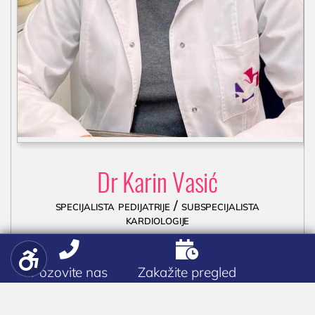
Dr Karin Vasić
specijalista pedijatrije / subspecijalista
kardiologije



drvasic@privatnaklinika.rs
Pozovite nas
Zakažite pregled

Zakažite pregled