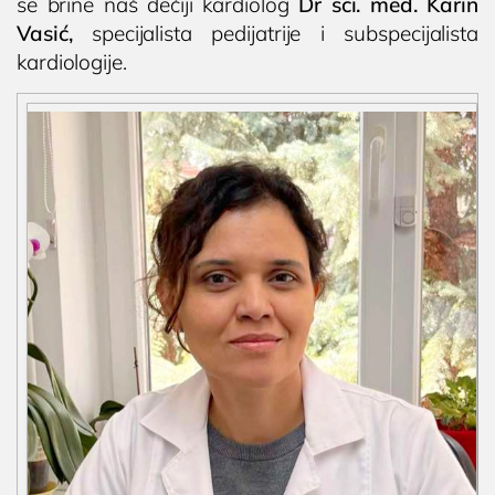
se brine naš dečiji kardiolog
Dr sci. med. Karin
Vasić,
specijalista pedijatrije i subspecijalista
kardiologije.