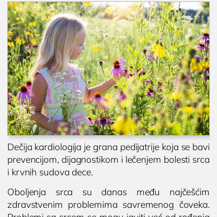
Dečija kardiologija je grana pedijatrije koja se bavi
prevencijom, dijagnostikom i lečenjem bolesti srca
i krvnih sudova dece.
Oboljenja srca su danas među najčešćim
zdravstvenim problemima savremenog čoveka.
Problemi sa srcem se mogu javiti već od rođenja