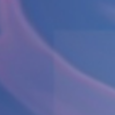
Cenovnik
Lokacija
Tim doktora
AKTIVNOSTI
Novosti i obaveštenja
Blog
UROLOGIJA
Pregled urologa sa ultrazvukom
Dijagnostika i lečenje polno prenosivih
oboljenja
Lečenje prostate
Postavljanje, skidanje i zamena katetera u
Nišu
Ispitivanje uzroka neplodnosti i spermogram