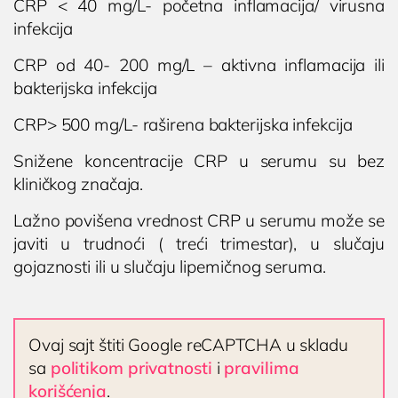
CRP < 40 mg/L- početna inflamacija/ virusna
infekcija
CRP od 40- 200 mg/L – aktivna inflamacija ili
bakterijska infekcija
CRP> 500 mg/L- raširena bakterijska infekcija
Snižene koncentracije CRP u serumu su bez
kliničkog značaja.
Lažno povišena vrednost CRP u serumu može se
javiti u trudnoći ( treći trimestar), u slučaju
gojaznosti ili u slučaju lipemičnog seruma.
Ovaj sajt štiti Google reCAPTCHA u skladu
sa
politikom privatnosti
i
pravilima
korišćenja
.