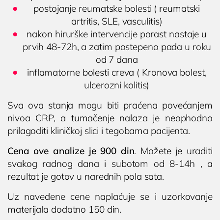
postojanje reumatske bolesti ( reumatski
Ultrazvuk srca
artritis, SLE, vasculitis)
Ultrazvuk dojki
nakon hirurške intervencije porast nastaje u
Ultrazvuk abdomena
prvih 48-72h, a zatim postepeno pada u roku
Ultrazvuk skrotuma (testisa)
od 7 dana
Dopler krvnih sudova vrata
inflamatorne bolesti creva ( Kronova bolest,
ulcerozni kolitis)
Dopler krvnih sudova nogu
Sva ova stanja mogu biti praćena povećanjem
Laboratorija
nivoa CRP, a tumačenje nalaza je neophodno
prilagoditi kliničkoj slici i tegobama pacijenta.
Cena ove analize je 900 din
. Možete je uraditi
svakog radnog dana i subotom od 8-14h , a
rezultat je gotov u narednih pola sata.
Uz navedene cene naplaćuje se i uzorkovanje
materijala dodatno 150 din.