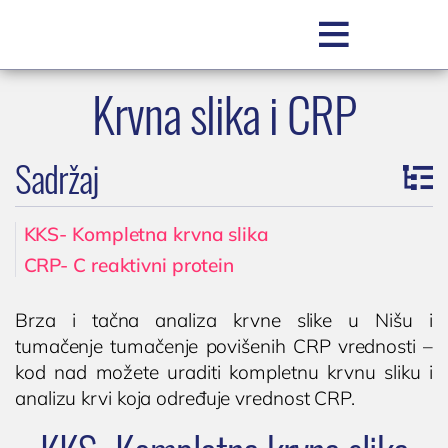

Krvna slika i CRP
SR
Sadržaj
KKS- Kompletna krvna slika
CRP- C reaktivni protein
POLIKLINIKA BOCOKIĆ
Brza i tačna analiza krvne slike u Nišu i
tumačenje tumačenje povišenih CRP vrednosti –
O nama
kod nad možete uraditi kompletnu krvnu sliku i
Zakažite pregled
analizu krvi koja određuje vrednost CRP.
Zakažite uslugu / testiranje