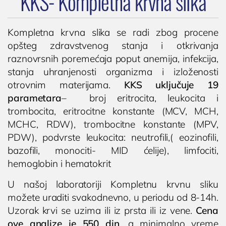
KKS- Kompletna krvna slika
Cenovnik
Lokacija
Kompletna krvna slika se radi zbog procene
Tim doktora
opšteg zdravstvenog stanja i otkrivanja
AKTIVNOSTI
raznovrsnih poremećaja poput anemija, infekcija,
stanja uhranjenosti organizma i izloženosti
Novosti i obaveštenja
otrovnim materijama.
KKS uključuje 19
Blog
parametara
– broj eritrocita, leukocita i
UROLOGIJA
trombocita, eritrocitne konstante (MCV, MCH,
MCHC, RDW), trombocitne konstante (MPV,
Pregled urologa sa ultrazvukom
PDW), podvrste leukocita: neutrofili,( eozinofili,
Dijagnostika i lečenje polno prenosivih
bazofili, monociti- MID ćelije), limfociti,
oboljenja
hemoglobin i hematokrit
Lečenje prostate
U našoj laboratoriji Kompletnu krvnu sliku
Postavljanje, skidanje i zamena katetera u
možete uraditi svakodnevno, u periodu od 8-14h.
Nišu
Uzorak krvi se uzima ili iz prsta ili iz vene.
Cena
Ispitivanje uzroka neplodnosti i spermogram
ove analize je 550 din
, a minimalno vreme