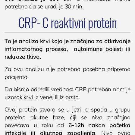
potrebno da se uradi je 30 min.
Operacija fimoze
Kondilomi, dijagnostika i lečenje
CRP- C reaktivni protein
Cistoskopija
IMUNOLOGIJA
To je analiza krvi koja je značajna za otkrivanje
inflamatornog procesa, autoimune bolesti ili
Pregled imunologa
nekroze tkiva.
Dijagnostika alergija
Za ovu analizu nije potrebna posebna priprema
Ispitivanje oslabljenog imuniteta
pacijenta.
Tromesečna transformacija: Od hronične
upale do trajnog zdravlja
Da bismo odredili vrednost CRP potreban nam je
uzorak krvi iz vene, ili iz prsta.
OPŠTA I INTERNA MEDICINA
Ovaj protein stvara se u jetri, a spada u grupu
OPŠTA MEDICINA
proteina akutne faze, čiji se nivo značajno
povećava u roku od
6-12h nakon početka
Lekar opšte prakse
infekcije ili akutnog zapaljenja
. Nivo ovog