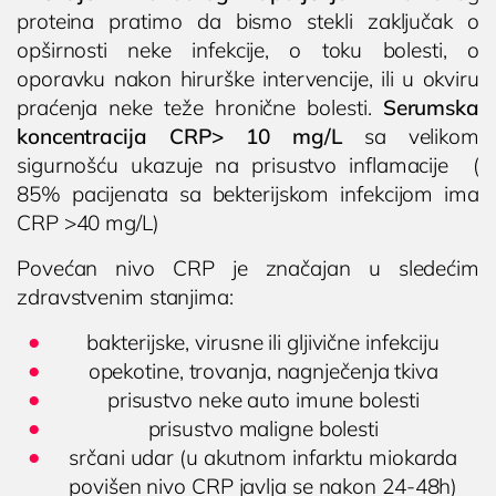
KARDIOLOGIJA
proteina pratimo da bismo stekli zaključak o
Kardiolog
opširnosti neke infekcije, o toku bolesti, o
oporavku nakon hirurške intervencije, ili u okviru
EHO srca (ultrazvuk ili ehokardiografija srca)
praćenja neke teže hronične bolesti.
Serumska
Holter EKG
koncentracija CRP> 10 mg/L
sa velikom
Dečija kardiologija
sigurnošću ukazuje na prisustvo inflamacije (
NEFROLOGIJA
85% pacijenata sa bekterijskom infekcijom ima
CRP >40 mg/L)
Nefrolog u Nišu

Poliklinika i laboratorija
Dodirnite za poziv
GASTROLOGIJA
Povećan nivo CRP je značajan u sledećim
Bocokić Niš
(018) 572-795
zdravstvenim stanjima:
Gastroenterolog u Nišu
(018) 572-795
bakterijske, virusne ili gljivične infekciju
ENDOKRINOLOGIJA
opekotine, trovanja, nagnječenja tkiva
kontakt@privatnaklinika.rs
Endokrinolog
prisustvo neke auto imune bolesti

Nikoletine Bursaća 8,
prisustvo maligne bolesti
ULTRAZVUK
Dodirnite za poziv
18000 Niš, Srbija
srčani udar (u akutnom infarktu miokarda
(061) 63-23-053
Ultrazvuk štitne žlezde
povišen nivo CRP javlja se nakon 24-48h)