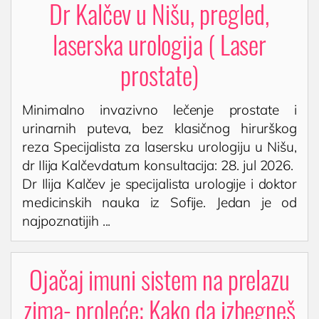
Dr Kalčev u Nišu, pregled,
Operacija fimoze
laserska urologija ( Laser
Kondilomi, dijagnostika i lečenje
Cistoskopija
prostate)
IMUNOLOGIJA
Minimalno invazivno lečenje prostate i
Pregled imunologa
urinarnih puteva, bez klasičnog hirurškog
Dijagnostika alergija
reza Specijalista za lasersku urologiju u Nišu,
dr Ilija Kalčevdatum konsultacija: 28. jul 2026.
Ispitivanje oslabljenog imuniteta
Dr Ilija Kalčev je specijalista urologije i doktor
Tromesečna transformacija: Od hronične
medicinskih nauka iz Sofije. Jedan je od
upale do trajnog zdravlja
najpoznatijih ...
OPŠTA I INTERNA MEDICINA
Ojačaj imuni sistem na prelazu
OPŠTA MEDICINA
Lekar opšte prakse
zima- proleće: Kako da izbegneš