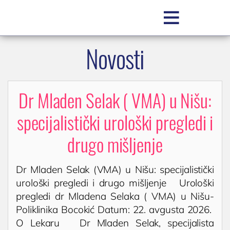

Novosti
SR
Dr Mladen Selak ( VMA) u Nišu:
specijalistički urološki pregledi i
drugo mišljenje
POLIKLINIKA BOCOKIĆ
Dr Mladen Selak (VMA) u Nišu: specijalistički
urološki pregledi i drugo mišljenje Urološki
O nama
pregledi dr Mladena Selaka ( VMA) u Nišu-
Zakažite pregled
Poliklinika Bocokić Datum: 22. avgusta 2026.
Zakažite uslugu / testiranje
O Lekaru Dr Mladen Selak, specijalista