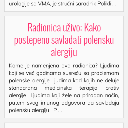
Cenovnik
urologije sa VMA, je stručni saradnik Polikli ...
Lokacija
Tim doktora
Radionica uživo: Kako
AKTIVNOSTI
postepeno savladati polensku
Novosti i obaveštenja
alergiju
Blog
UROLOGIJA
Kome je namenjena ova radionica? Ljudima
koji se već godinama susreću sa problemom
Pregled urologa sa ultrazvukom
polenske alergije Ljudima kod kojih ne deluje
Dijagnostika i lečenje polno prenosivih
standardna medicinska terapija protiv
oboljenja
alergije Ljudima koji žele na prirodan način,
Lečenje prostate
putem svog imunog odgovora da savladaju
Postavljanje, skidanje i zamena katetera u
polensku alergiju P ...
Nišu
Ispitivanje uzroka neplodnosti i spermogram