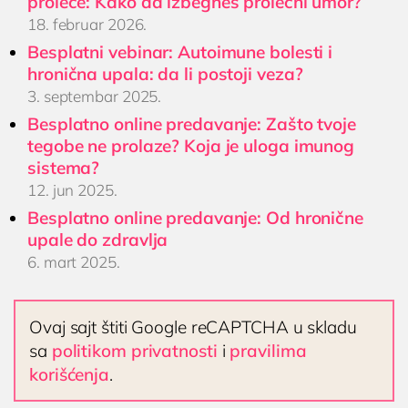
proleće: Kako da izbegneš prolećni umor?
18. februar 2026.
Besplatni vebinar: Autoimune bolesti i
hronična upala: da li postoji veza?
3. septembar 2025.
Besplatno online predavanje: Zašto tvoje
tegobe ne prolaze? Koja je uloga imunog
sistema?
12. jun 2025.
Besplatno online predavanje: Od hronične
upale do zdravlja
6. mart 2025.
Ovaj sajt štiti Google reCAPTCHA u skladu
sa
politikom privatnosti
i
pravilima
korišćenja
.