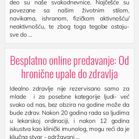
deo su naše svakodnevnice. Najčešće su
povezane sa našim životnim stilom,
navikama, ishranom, fizičkom aktivnošću/
neaktivnošću, te zbog toga tegobe ostaju-
sve do ...
Besplatno online predavanje: Od
hronične upale do zdravlja
Idealno zdravlje nije rezervisano samo za
mlade i za posebne kategorije ljudi- već
svako od nas, bez obzira na godine može da
bude zdrav. Nakon 20 godina rada sa ljudima
u lekarskoj ordinaciji, i nakon 12 godina
iskustva kao klinički imunolog, mogu reći da je
ključna stvar - održavanj ...