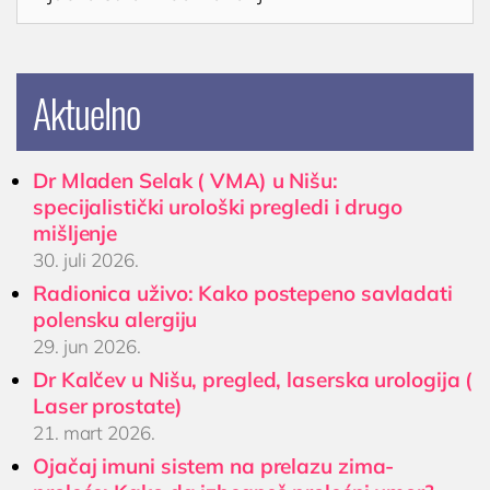
Aktuelno
Dr Mladen Selak ( VMA) u Nišu:
specijalistički urološki pregledi i drugo
mišljenje
30. juli 2026.
Radionica uživo: Kako postepeno savladati
polensku alergiju
29. jun 2026.
Dr Kalčev u Nišu, pregled, laserska urologija (
Laser prostate)
21. mart 2026.
Ojačaj imuni sistem na prelazu zima-