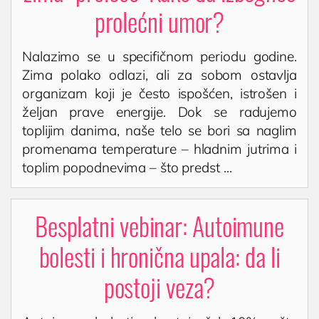
KARDIOLOGIJA
prolećni umor?
Kardiolog
EHO srca (ultrazvuk ili ehokardiografija srca)
Nalazimo se u specifičnom periodu godine.
Holter EKG
Zima polako odlazi, ali za sobom ostavlja
organizam koji je često ispošćen, istrošen i
Dečija kardiologija
željan prave energije. Dok se radujemo
NEFROLOGIJA
toplijim danima, naše telo se bori sa naglim
Nefrolog u Nišu
promenama temperature – hladnim jutrima i
toplim popodnevima – što predst ...
GASTROLOGIJA
Gastroenterolog u Nišu
Besplatni vebinar: Autoimune
ENDOKRINOLOGIJA
bolesti i hronična upala: da li
Endokrinolog

Poliklinika i laboratorija
Dodirnite za poziv
postoji veza?
Bocokić Niš
ULTRAZVUK
(018) 572-795
Ultrazvuk štitne žlezde
(018) 572-795