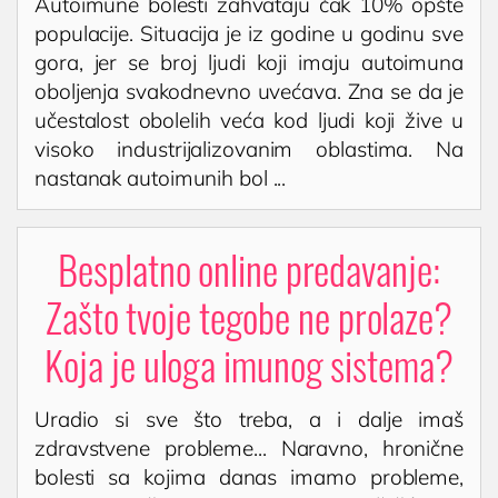
Autoimune bolesti zahvataju čak 10% opšte
Ultrazvuk srca
populacije. Situacija je iz godine u godinu sve
kontakt@privatnaklinika.rs
Ultrazvuk dojki
gora, jer se broj ljudi koji imaju autoimuna
oboljenja svakodnevno uvećava. Zna se da je
Ultrazvuk abdomena

Nikoletine Bursaća 8,
Dodirnite za poziv
učestalost obolelih veća kod ljudi koji žive u
18000 Niš, Srbija
Ultrazvuk skrotuma (testisa)
(061) 63-23-053
visoko industrijalizovanim oblastima. Na
Dopler krvnih sudova vrata
nastanak autoimunih bol ...
Dopler krvnih sudova nogu
Laboratorija
Besplatno online predavanje:
Zašto tvoje tegobe ne prolaze?
Koja je uloga imunog sistema?
Uradio si sve što treba, a i dalje imaš
zdravstvene probleme... Naravno, hronične
bolesti sa kojima danas imamo probleme,