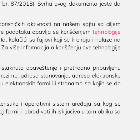
", br. 87/2018). Svrha ovog dokumenta jeste da
Ultrazvuk skrotuma
a
(testisa)
korisničkih aktivnosti na našem sajtu sa ciljem
Dopler krvnih sudova
anje podataka obavlja se korišćenjem
tehnologije
vrata
kolačići su fajlovi koji se kreiraju i nalaze na
0 Niš,
Dopler krvnih sudova
Za više informacija o korišćenju ove tehnologije
nogu
istaknuto obaveštenje i prethodno pribavljenu
i prezime, adresa stanovanja, adresa elektronske
lju elektronskih formi ili stranama sa kojih se do
eristike i operativni sistem uređaja sa kog se
 formi, i obrađivati ih isključivo u tom obliku sa