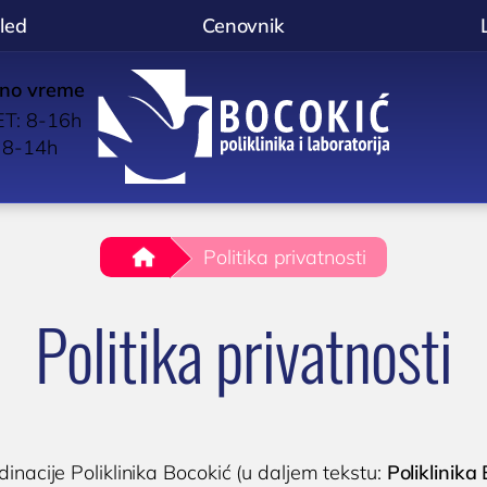
led
Cenovnik
no vreme
p
T: 8-16h
BOCOKIĆ
l
 8-14h
.
Politika privatnosti
Politika privatnosti
OLOGIJA
OPŠTA I INTERNA MEDICINA
d imunologa
OPŠTA MEDICINA
stika alergija
Lekar opšte prakse

Poliklinika i laboratorija
anje oslabljenog
KARDIOLOGIJA
liknite za poziv
Niš
rdinacije Poliklinika Bocokić (u daljem tekstu:
Poliklinika
eta