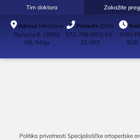
Tim doktora
Zakažite preg



Adresa
Nikoletine
Pozovite
(018)
Rad
Bursaća 8, 18000
572-795 (061) 63-
PON-PE
Niš, Srbija
23-053
SUB:
POLIKLINIKA
UROLOGIJA
IMUN
BOCOKIĆ
Pregled urologa sa
Pregle
ultrazvukom
Dijagno
O nama
Dijagnostika i lečenje
Ispitiv
Zakažite pregled
K
polno prenosivih
Politika privatnosti Specijalističke ortopedske o
imunit
Zakažite uslugu /