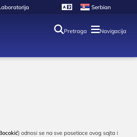
Laboratorija
Serbian


Pretraga
Navigacija
oliklinika i
aboratorija
Laboratorija
ULTRAZVUK
Ultrazvuk štitne žlezde
Ultrazvuk srca
 Bocokić
Ultrazvuk dojki
 Bocokić
) odnosi se na sve posetioce ovog sajta i
Ultrazvuk abdomena