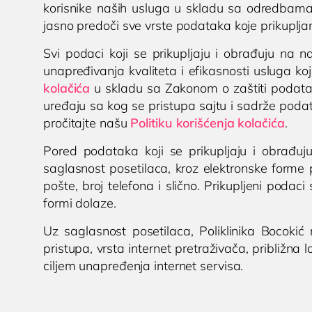
oboljenja
korisnike naših usluga u skladu sa odredbama 
Trome
testiranje
jasno predoči sve vrste podataka koje prikuplja
Lečenje prostate
transf
Cenovnik
Postavljanje, skidanje i
hronič
Svi podaci koji se prikupljaju i obrađuju na n
Lokacija
zamena katetera u
trajnog
unapređivanja kvaliteta i efikasnosti usluga k
Tim doktora
Nišu
kolačića
u skladu sa Zakonom o zaštiti podataka 
K
AKTIVNOSTI
uređaju sa kog se pristupa sajtu i sadrže podat
Ispitivanje uzroka
(
pročitajte našu
Politiku korišćenja kolačića
neplodnosti i
.
Novosti i obaveštenja
spermogram
Blog
Pored podataka koji se prikupljaju i obrađuj
Operacija fimoze
saglasnost posetilaca, kroz elektronske forme p
Kondilomi,
pošte, broj telefona i slično. Prikupljeni podaci
dijagnostika i lečenje
formi dolaze.
Cistoskopija
Uz saglasnost posetilaca, Poliklinika Bocokić
pristupa, vrsta internet pretraživača, približna 
ciljem unapređenja internet servisa.