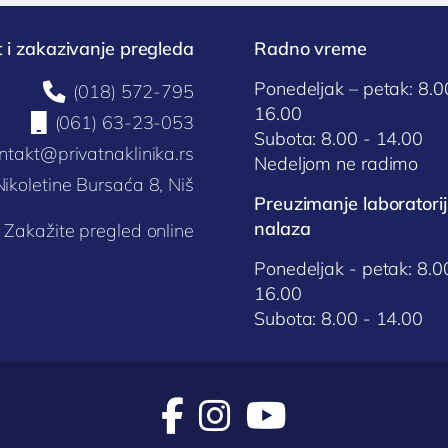
 i zakazivanje pregleda
Radno vreme
Ponedeljak – petak: 8.0

(018) 572-795
16.00

(061) 63-23-053
Subota: 8.00 - 14.00
ntakt@privatnaklinika.rs
Nedeljom ne radimo
Nikoletine Bursaća 8, Niš
Preuzimanje laboratorij
nalaza
Zakažite pregled online
Ponedeljak - petak: 8.0
16.00
Subota: 8.00 - 14.00


