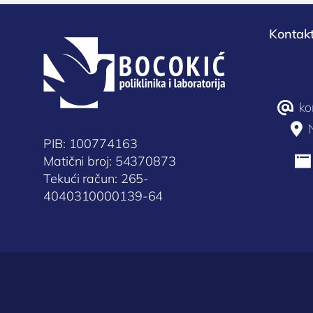
Kontakt
@
ko

PIB: 100774163
Matični broj: 54370873

Tekući račun: 265-
4040310000139-64