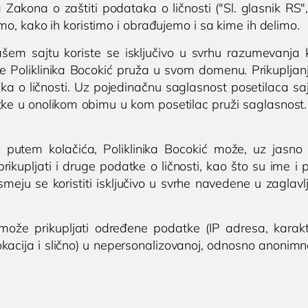
(018) 572-795
Kardiolog
Zakona o zaštiti podataka o ličnosti ("Sl. glasnik RS
sečna
mo, kako ih koristimo i obrađujemo i sa kime ih delimo.
(018) 572-795
EHO srca (ultrazvuk ili ehokardiografij
ormacija: Od
srca)
ne upale do
ašem sajtu koriste se isključivo u svrhu razumevanja 
kontakt@privatnaklinika.rs
Holter EKG
 zdravlja
oje Poliklinika Bocokić pruža u svom domenu. Prikuplj

Dečija kardiologija
o ličnosti. Uz pojedinačnu saglasnost posetilaca sajta, 
Nikoletine Bursaća 8, 1800
liknite za poziv
ke u onolikom obimu u kom posetilac pruži saglasnost. 
NEFROLOGIJA
Srbija
061) 63-23-053
Nefrolog u Nišu
u putem kolačića, Poliklinika Bocokić može, uz jasno 
GASTROLOGIJA
rikupljati i druge podatke o ličnosti, kao što su ime 
Gastroenterolog u Nišu
 smeju se koristiti isključivo u svrhe navedene u zaglav
ENDOKRINOLOGIJA
Endokrinolog
 može prikupljati određene podatke (IP adresa, karakt
lokacija i slično) u nepersonalizovanoj, odnosno anonimnoj