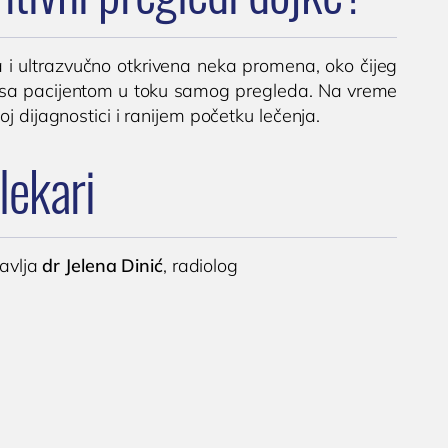
 i ultrazvučno otkrivena neka promena, oko čijeg
ra sa pacijentom u toku samog pregleda. Na vreme
j dijagnostici i ranijem početku lečenja.
lekari
bavlja
dr Jelena Dinić
, radiolog