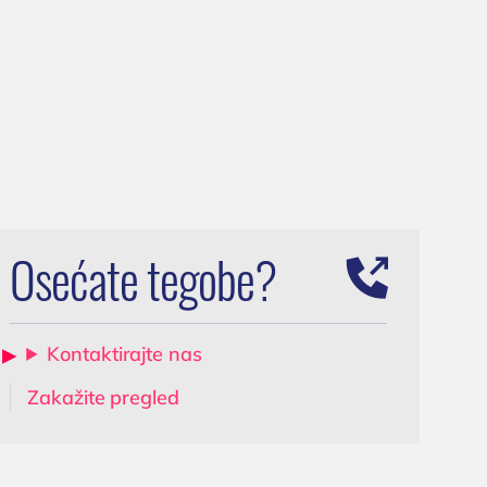
Ultrazvuk skrotuma
a
(testisa)
Dopler krvnih sudova
vrata
0 Niš,
Dopler krvnih sudova
nogu
Osećate tegobe?
Kontaktirajte nas
Zakažite pregled