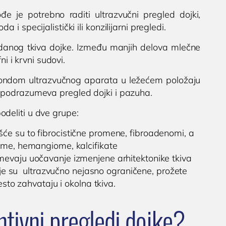
 je potrebno raditi ultrazvučni pregled dojki,
 specijalistički ili konzilijarni pregledi.
ezdanog tkiva dojke. Između manjih delova mlečne
ni i krvni sudovi.
 sondom ultrazvučnog aparata u ležećem položaju
 podrazumeva pregled dojki i pazuha.
deliti u dve grupe:
će su to fibrocistične promene, fibroadenomi, a
pome, hemangiome, kalcifikate
evaju uočavanje izmenjene arhitektonike tkiva
je su ultrazvučno nejasno ograničene, prožete
sto zahvataju i okolna tkiva.
ntivni pregledi dojke?