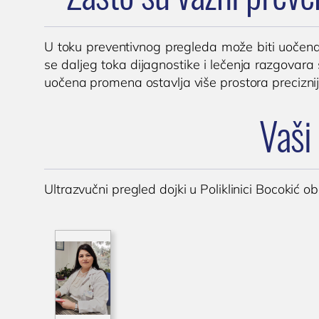
U toku preventivnog pregleda može biti uočena
se daljeg toka dijagnostike i lečenja razgova
uočena promena ostavlja više prostora preciznijo
Vaši 
Ultrazvučni pregled dojki u Poliklinici Bocokić o