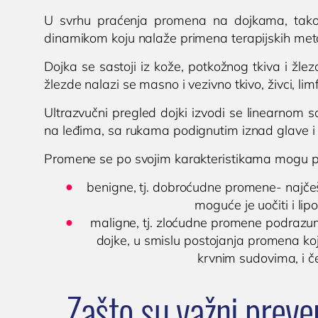
U svrhu praćenja promena na dojkama, takođe
dinamikom koju nalaže primena terapijskih metoda i
Dojka se sastoji iz kože, potkožnog tkiva i žl
žlezde nalazi se masno i vezivno tkivo, živci, limf
Ultrazvučni pregled dojki izvodi se linearnom
na leđima, sa rukama podignutim iznad glave i
Promene se po svojim karakteristikama mogu po
benigne, tj. dobroćudne promene- najčeš
moguće je uočiti i li
maligne, tj. zloćudne promene podrazum
dojke, u smislu postojanja promena ko
krvnim sudovima, i če
Zašto su važni preve