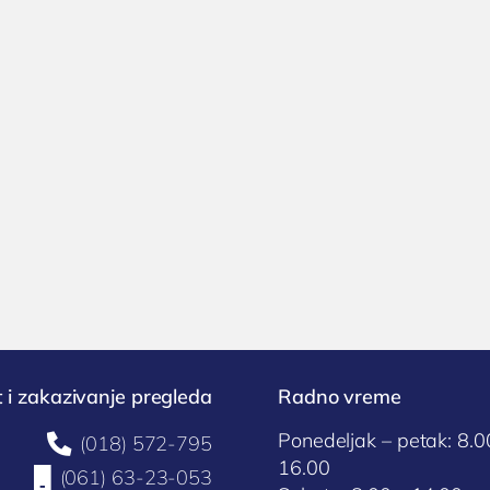
 i zakazivanje pregleda
Radno vreme
Ponedeljak – petak: 8.0

(018) 572-795
16.00

(061) 63-23-053