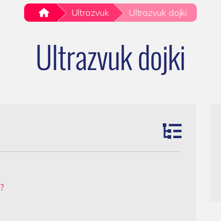
(018) 572-795
Kardiolog
sečna
.
Ultrazvuk
Ultrazvuk dojki
(018) 572-795
EHO srca (ultrazvuk ili ehokardiografij
ormacija: Od
srca)
ne upale do
Ultrazvuk dojki
kontakt@privatnaklinika.rs
Holter EKG
 zdravlja

Dečija kardiologija
Nikoletine Bursaća 8, 1800
liknite za poziv
NEFROLOGIJA
Srbija
061) 63-23-053
Nefrolog u Nišu
GASTROLOGIJA
Gastroenterolog u Nišu
ENDOKRINOLOGIJA
Endokrinolog
?