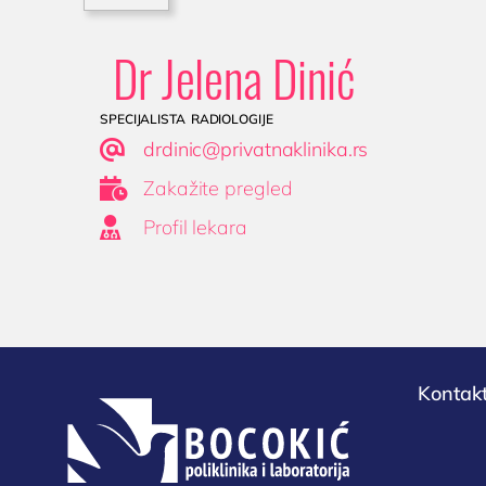
Dr Jelena Dinić
specijalista radiologije

drdinic@privatnaklinika.rs

Zakažite pregled

Profil lekara
Kontakt