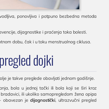
zvodljiva, ponovljiva i potpuno bezbedna metoda
encije, dijagnostike i praćenja toka bolesti.
otnom dobu, čak i u toku menstrualnog ciklusa.
pregled dojki
lje je takve preglede obavljati jednom godišnje.
a, bola u jednoj tački ili bola koji se širi kroz
a bradavici, ili ukoliko samopregledom žena opipa
a- obavezan je
dijagnostički
, ultrazvučni pregled