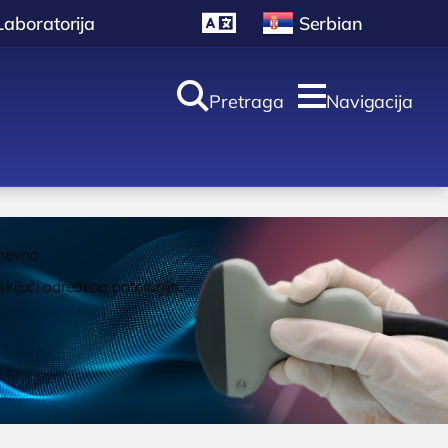
Laboratorija
Serbian


Pretraga
Navigacija
oliklinika i
aboratorija
dnevno
sključi određena patologija.
Laboratorija
ULTRAZVUK
Ultrazvuk štitne žlezde
Ultrazvuk srca
 Bocokić
Ultrazvuk dojki
Ultrazvuk abdomena