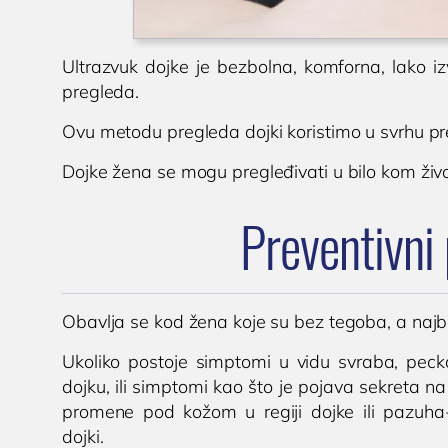
Ultrazvuk dojke je bezbolna, komforna, lako i
pregleda.
Ovu metodu pregleda dojki koristimo u svrhu prev
Dojke žena se mogu pregleđivati u bilo kom živ
Preventivni 
Obavlja se kod žena koje su bez tegoba, a najbo
Ukoliko postoje simptomi u vidu svraba, peckanj
dojku, ili simptomi kao što je pojava sekreta n
promene pod kožom u regiji dojke ili pazuh
dojki.