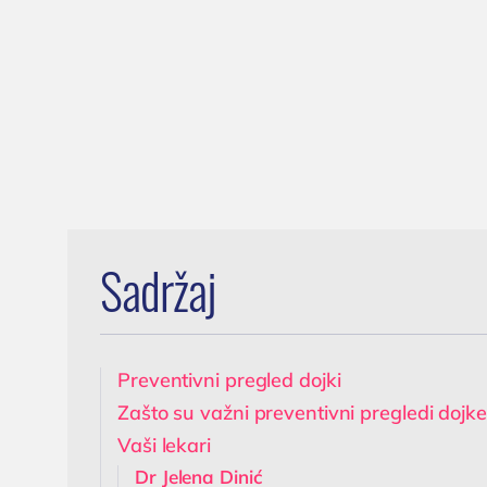
oboljenja
Trome
testiranje
Lečenje prostate
transf
Cenovnik
Postavljanje, skidanje i
hronič
Lokacija
zamena katetera u
trajnog
Tim doktora
Nišu
K
AKTIVNOSTI
Ispitivanje uzroka
(
neplodnosti i
Novosti i obaveštenja
spermogram
Blog
Operacija fimoze
Sadržaj
Kondilomi,
dijagnostika i lečenje
Cistoskopija
Preventivni pregled dojki
Zašto su važni preventivni pregledi dojke
Vaši lekari
Dr Jelena Dinić