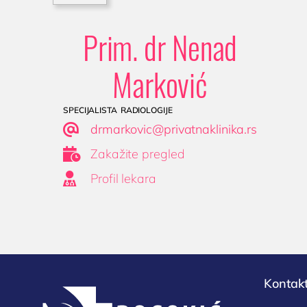
Prim. dr Nenad
Marković
specijalista radiologije

drmarkovic@privatnaklinika.rs

Zakažite pregled

Profil lekara
Kontakt