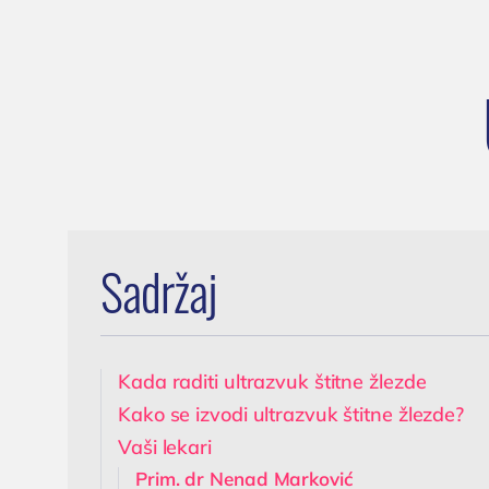
oboljenja
Trome
testiranje
Lečenje prostate
transf
Cenovnik
Postavljanje, skidanje i
hronič
Lokacija
zamena katetera u
trajnog
Tim doktora
Nišu
K
AKTIVNOSTI
Ispitivanje uzroka
(
neplodnosti i
Novosti i obaveštenja
spermogram
Blog
Operacija fimoze
Sadržaj
Kondilomi,
dijagnostika i lečenje
Cistoskopija
Kada raditi ultrazvuk štitne žlezde
Kako se izvodi ultrazvuk štitne žlezde?
Vaši lekari
Prim. dr Nenad Marković