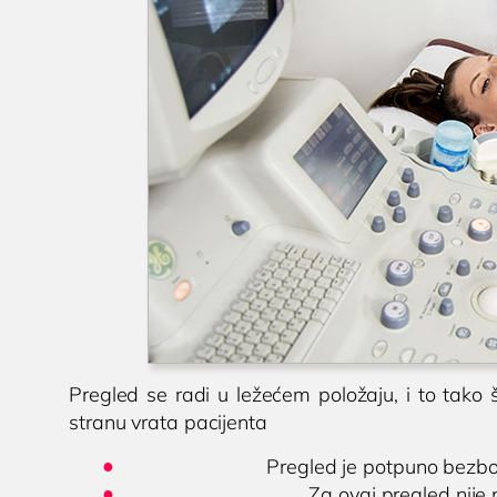
Pregled se radi u ležećem položaju, i to tako 
stranu vrata pacijenta
Pregled je potpuno bezbo
Za ovaj pregled nije