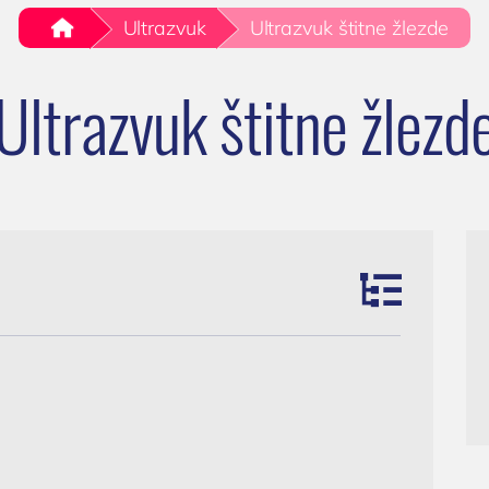
(018) 572-795
Kardiolog
sečna
.
Ultrazvuk
Ultrazvuk štitne žlezde
(018) 572-795
EHO srca (ultrazvuk ili ehokardiografij
ormacija: Od
srca)
ne upale do
Ultrazvuk štitne žlezd
kontakt@privatnaklinika.rs
Holter EKG
 zdravlja

Dečija kardiologija
Nikoletine Bursaća 8, 1800
liknite za poziv
NEFROLOGIJA
Srbija
061) 63-23-053
Nefrolog u Nišu
GASTROLOGIJA
Gastroenterolog u Nišu
ENDOKRINOLOGIJA
Endokrinolog