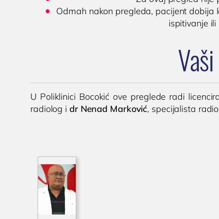
Odmah nakon pregleda, pacijent dobija le
ispitivanje il
Vaši 
U Poliklinici Bocokić ove preglede radi licenci
radiolog i
dr Nenad Marković
, specijalista radio