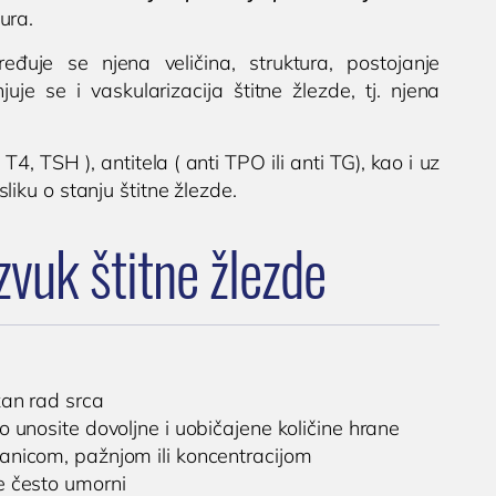
ura.
đuje se njena veličina, struktura, postojanje
uje se i vaskularizacija štitne žlezde, tj. njena
, TSH ), antitela ( anti TPO ili anti TG), kao i uz
iku o stanju štitne žlezde.
zvuk štitne žlezde
an rad srca
ko unosite dovoljne i uobičajene količine hrane
nicom, pažnjom ili koncentracijom
e često umorni