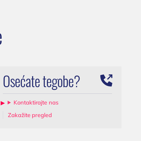
Ultrazvuk abdomena
a
Ultrazvuk skrotuma
(testisa)
e
Dopler krvnih sudova
vrata
0 Niš,
Dopler krvnih sudova
nogu
Osećate tegobe?
Kontaktirajte nas
Zakažite pregled