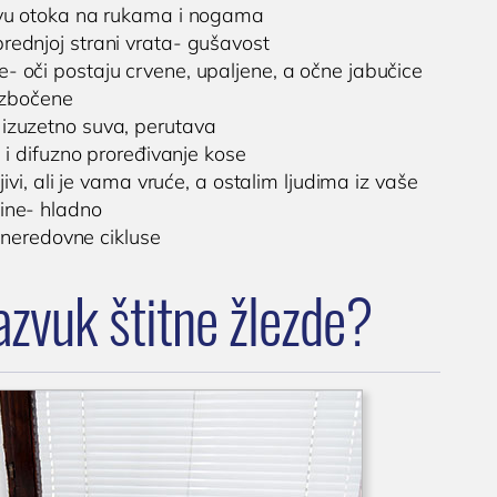
avu otoka na rukama i nogama
prednjoj strani vrata- gušavost
e- oči postaju crvene, upaljene, a očne jabučice
izbočene
izuzetno suva, perutava
i difuzno proređivanje kose
ivi, ali je vama vruće, a ostalim ljudima iz vaše
line- hladno
neredovne cikluse
azvuk štitne žlezde?