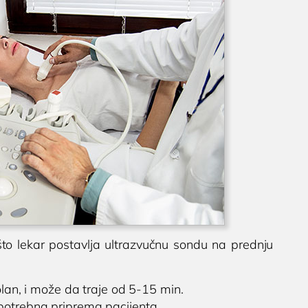
što lekar postavlja ultrazvučnu sondu na prednju
lan, i može da traje od 5-15 min.
 potrebna priprema pacijenta