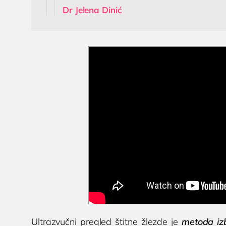
Dr Jelena Dinić
Ultrazvučni pregled štitne žlezde je
metoda izb