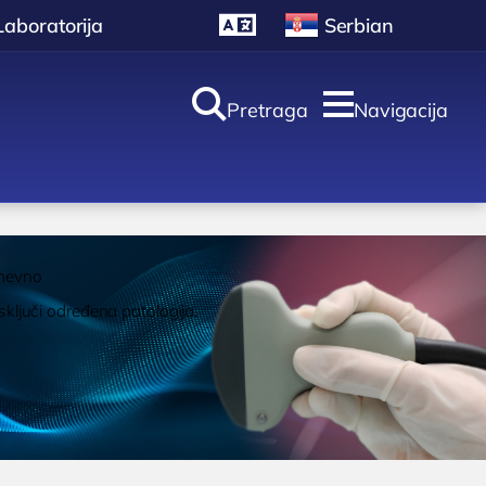
Laboratorija
Serbian


Pretraga
Navigacija
oliklinika i
aboratorija
dnevno
sključi određena patologija.
Laboratorija
ULTRAZVUK
Ultrazvuk štitne
žlezde
 Bocokić
Ultrazvuk srca
Ultrazvuk dojki