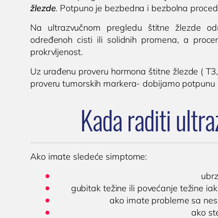
žlezde
. Potpuno je bezbedna i bezbolna proced
Na ultrazvučnom pregledu štitne žlezde odre
određenoh cisti ili solidnih promena, a procenj
prokrvljenost.
Uz urađenu proveru hormona štitne žlezde ( T3, T4
proveru tumorskih markera- dobijamo potpunu sl
Kada raditi ultra
Ako imate sledeće simptome:
ubrz
gubitak težine ili povećanje težine ia
ako imate probleme sa nesa
ako st