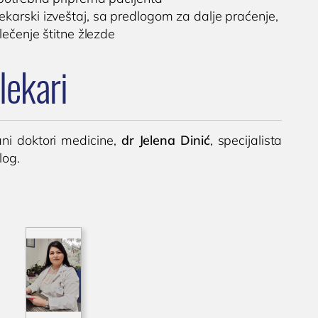
karski izveštaj, sa predlogom za dalje praćenje,
i lečenje štitne žlezde
lekari
rani doktori medicine,
dr Jelena Dinić
, specijalista
log.