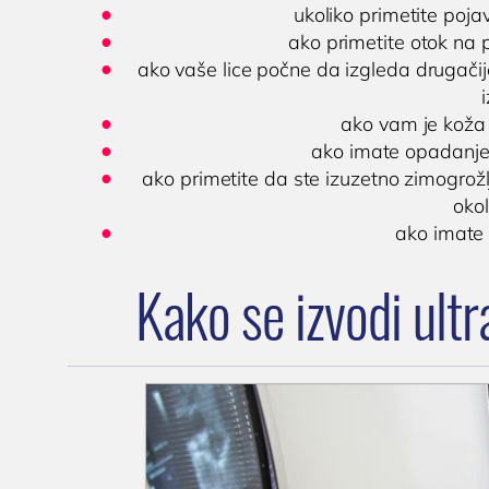
ukoliko primetite poj
ako primetite otok na 
ako vaše lice počne da izgleda drugačij
ako vam je koža 
ako imate opadanje 
ako primetite da ste izuzetno zimogrožlj
oko
ako imate 
Kako se izvodi ultr