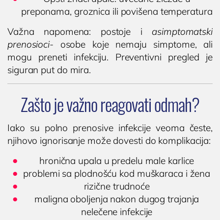
preponama, groznica ili povišena temperatura
Važna napomena: postoje i
asimptomatski
prenosioci
- osobe koje nemaju simptome, ali
mogu preneti infekciju. Preventivni pregled je
siguran put do mira.
Zašto je važno reagovati odmah?
Iako su polno prenosive infekcije veoma česte,
njihovo ignorisanje može dovesti do komplikacija:
hronična upala u predelu male karlice
problemi sa plodnošću kod muškaraca i žena
rizične trudnoće
maligna oboljenja nakon dugog trajanja
nelečene infekcije