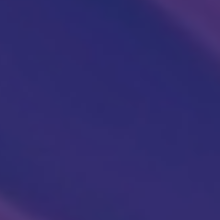
KARDIOLOGIJA
Kardiolog
EHO srca (ultrazvuk ili ehokardiografija srca)
Holter EKG
Dečija kardiologija
NEFROLOGIJA
Nefrolog u Nišu
GASTROLOGIJA
Gastroenterolog u Nišu
ENDOKRINOLOGIJA
Endokrinolog
ULTRAZVUK
Ultrazvuk štitne žlezde