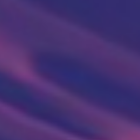
Ultrazvuk srca
Ultrazvuk dojki
Ultrazvuk abdomena
Ultrazvuk skrotuma (testisa)
Dopler krvnih sudova vrata
Dopler krvnih sudova nogu
Laboratorija