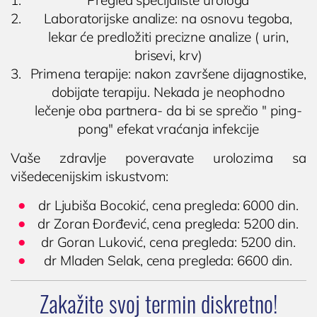
Pregled specijaliste urologa
Laboratorijske analize: na osnovu tegoba,
lekar će predložiti precizne analize ( urin,
brisevi, krv)
Primena terapije: nakon završene dijagnostike,
dobijate terapiju. Nekada je neophodno
lečenje oba partnera- da bi se sprečio " ping-
pong" efekat vraćanja infekcije
Vaše zdravlje poveravate urolozima sa
višedecenijskim iskustvom:
dr Ljubiša Bocokić, cena pregleda: 6000 din.
dr Zoran Đorđević, cena pregleda: 5200 din.
dr Goran Luković, cena pregleda: 5200 din.
dr Mladen Selak, cena pregleda: 6600 din.
Zakažite svoj termin diskretno!