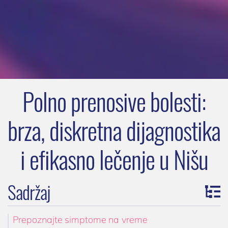
kontakt@privatnaklinika.rs

Nikoletine Bursaća 8,
Dodirnite za poziv
18000 Niš, Srbija
(061) 63-23-053
Polno prenosive bolesti:
brza, diskretna dijagnostika
i efikasno lečenje u Nišu
Sadržaj
Prepoznajte simptome na vreme