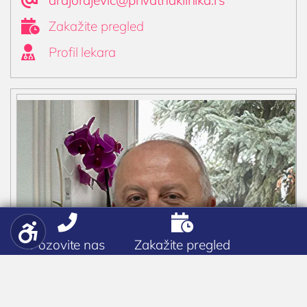
drdjordjevic@privatnaklinika.rs

Zakažite pregled

Profil lekara


Pozovite nas
Zakažite pregled