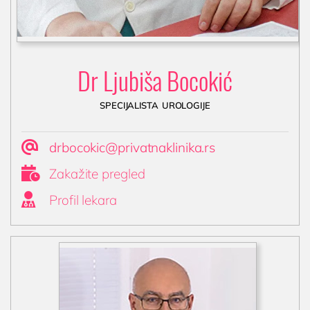
Dr Ljubiša Bocokić
specijalista urologije

drbocokic@privatnaklinika.rs

Zakažite pregled

Profil lekara