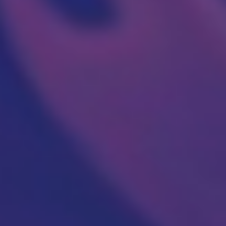
Operacija fimoze
Kondilomi, dijagnostika i lečenje
Cistoskopija
IMUNOLOGIJA
Pregled imunologa
Dijagnostika alergija
Ispitivanje oslabljenog imuniteta
Tromesečna transformacija: Od hronične
upale do trajnog zdravlja
OPŠTA I INTERNA MEDICINA
OPŠTA MEDICINA
Lekar opšte prakse