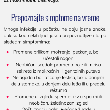
uz maksimalnu diskreciju
.
Prepoznajte simptome na vreme
Mnoge infekcije u početku ne daju jasne znake,
dok su kod nekih ljudi jasno prepoznatljive i to po
sledećim simptomima:
Promene prilikom mokrenja: peckanje, bol ili
učestali nagon
Neobičan iscedak: promena boje ili mirisa
sekreta iz mokraćnih ili genitalnih puteva
Nelagoda i bol: oticanje testisa, bol u donjem
delu stomaka, u donjem delu leđa ili u predelu
rektuma
Promene u izgledu sperme: krv u spermi ili
neobičan, želatinozan izgled
Opšti znaci upale: uvećane žlezde u