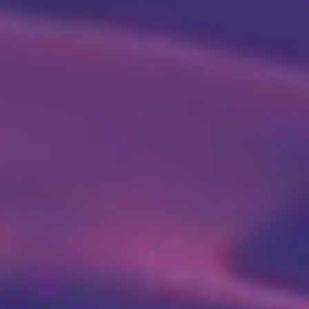

Poliklinika i laboratorija
Dodirnite za poziv
Bocokić Niš
(018) 572-795
(018) 572-795