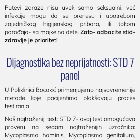
Putevi zaraze nisu uvek samo seksualni, već
infekcije mogu da se prenesu i upotrebom
zajedničkog higijenskog pribora, ili tokom
porođaja- sa majke na dete.
Zato- odbacite stid-
zdravlje je prioritet!
Dijagnostika bez neprijatnosti: STD 7
panel
U Poliklinici Bocokić primenjujemo najsavremenije
metode koje pacijentima olakšavaju proces
testiranja
Naš najtraženiji test: STD 7- ovaj test omogućava
proveru na sedam najtraženijih uzročnika:
Mycoplasma hominis, Mycoplasma genitalium,