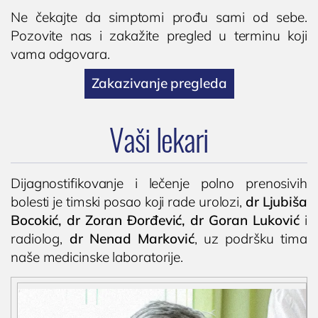
Ne čekajte da simptomi prođu sami od sebe.
Pozovite nas i zakažite pregled u terminu koji
vama odgovara.
Zakazivanje pregleda
Vaši lekari
Dijagnostifikovanje i lečenje polno prenosivih
bolesti je timski posao koji rade urolozi,
dr Ljubiša
Bocokić, dr Zoran Đorđević, dr Goran Luković
i
radiolog,
dr Nenad Marković
, uz podršku tima
naše medicinske laboratorije.