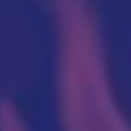
Cenovnik
Lokacija
Tim doktora
AKTIVNOSTI
Novosti i obaveštenja
Blog
UROLOGIJA
Pregled urologa sa ultrazvukom
Dijagnostika i lečenje polno prenosivih
oboljenja
Lečenje prostate
Postavljanje, skidanje i zamena katetera u
Nišu
Ispitivanje uzroka neplodnosti i spermogram