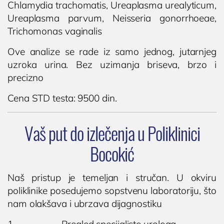
Chlamydia trachomatis, Ureaplasma urealyticum,
Ureaplasma parvum, Neisseria gonorrhoeae,
Trichomonas vaginalis
Ove analize se rade iz samo jednog, jutarnjeg
uzroka urina. Bez uzimanja briseva, brzo i
precizno
Cena STD testa: 9500 din.
Vaš put do izlečenja u Poliklinici
Bocokić
Naš pristup je temeljan i stručan. U okviru
poliklinike posedujemo sopstvenu laboratoriju, što
nam olakšava i ubrzava dijagnostiku