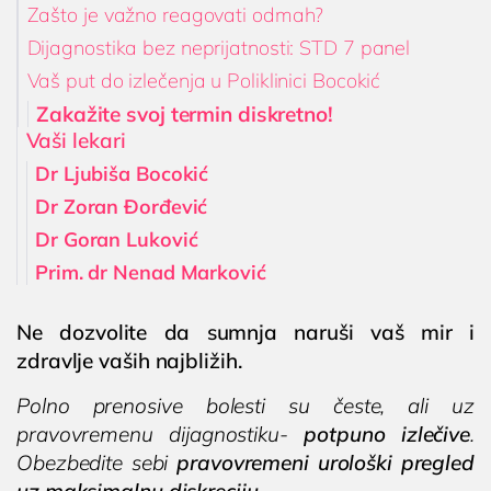
Zašto je važno reagovati odmah?
Dijagnostika bez neprijatnosti: STD 7 panel
Vaš put do izlečenja u Poliklinici Bocokić
Zakažite svoj termin diskretno!
Vaši lekari
Dr Ljubiša Bocokić
Dr Zoran Đorđević
Dr Goran Luković
Prim. dr Nenad Marković
Ne dozvolite da sumnja naruši vaš mir i
zdravlje vaših najbližih.
Polno prenosive bolesti su česte, ali uz
pravovremenu dijagnostiku-
potpuno izlečive
.
Obezbedite sebi
pravovremeni urološki pregled