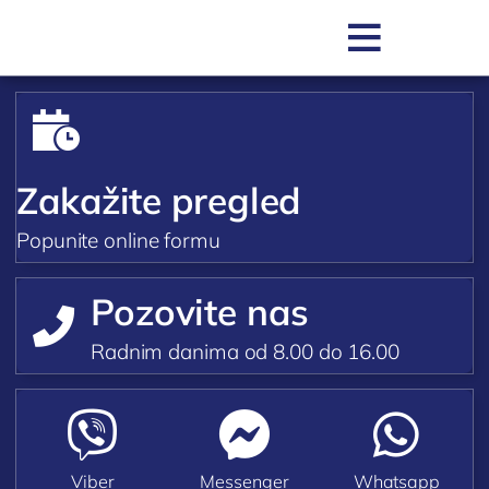

SR

Zakažite pregled
Popunite online formu
Pozovite nas

POLIKLINIKA BOCOKIĆ
Radnim danima od 8.00 do 16.00
O nama



Zakažite pregled
Zakažite uslugu / testiranje
Viber
Messenger
Whatsapp