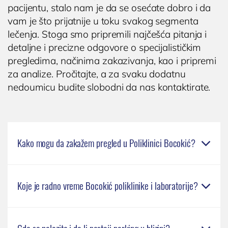
KARDIOLOGIJA
pacijentu, stalo nam je da se osećate dobro i da
Kardiolog
vam je što prijatnije u toku svakog segmenta
lečenja. Stoga smo pripremili najčešća pitanja i
EHO srca (ultrazvuk ili ehokardiografija srca)
detaljne i precizne odgovore o specijalističkim
Holter EKG
pregledima, načinima zakazivanja, kao i pripremi
Dečija kardiologija
za analize. Pročitajte, a za svaku dodatnu
NEFROLOGIJA
nedoumicu budite slobodni da nas kontaktirate.
Nefrolog u Nišu
GASTROLOGIJA
Kako mogu da zakažem pregled u Poliklinici Bocokić?
Gastroenterolog u Nišu

ENDOKRINOLOGIJA
Pregled možete zakazati pozivom na brojeve

Endokrinolog
Poliklinika i laboratorija
Koje je radno vreme Bocokić poliklinike i laboratorije?

Dodirnite za poziv
018 572-795 ili 061 63-23-053, kao i putem
Bocokić Niš
(018) 572-795
ULTRAZVUK
online forme „
Zakažite pregled
” na sajtu.
Kada nas kontaktirate, naše osoblje će Vas
Poliklinika Bocokić je otvorena od ponedeljka
(018) 572-795
Ultrazvuk štitne žlezde