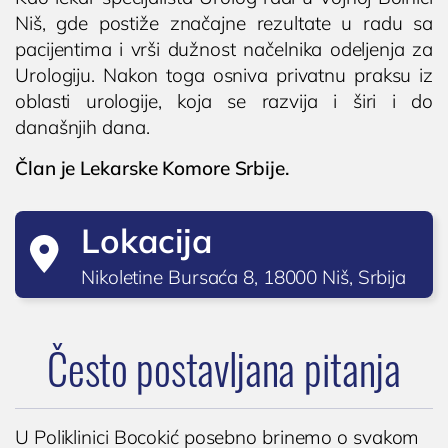
Niš, gde postiže značajne rezultate u radu sa
Operacija fimoze
pacijentima i vrši dužnost načelnika odeljenja za
Kondilomi, dijagnostika i lečenje
Urologiju. Nakon toga osniva privatnu praksu iz
Cistoskopija
oblasti urologije, koja se razvija i širi i do
današnjih dana.
IMUNOLOGIJA
Član je Lekarske Komore Srbije.
Pregled imunologa
Dijagnostika alergija
Lokacija
Ispitivanje oslabljenog imuniteta

Tromesečna transformacija: Od hronične
Nikoletine Bursaća 8, 18000 Niš, Srbija
upale do trajnog zdravlja
OPŠTA I INTERNA MEDICINA
Često postavljana pitanja
OPŠTA MEDICINA
Lekar opšte prakse
U Poliklinici Bocokić posebno brinemo o svakom