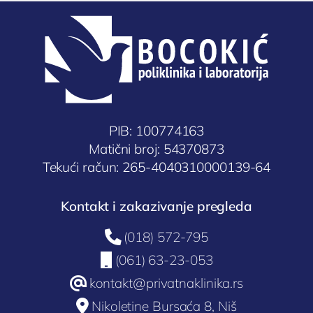
PIB: 100774163
Matični broj: 54370873
Tekući račun: 265-4040310000139-64
Kontakt i zakazivanje pregleda

(018) 572-795

(061) 63-23-053
@
kontakt@privatnaklinika.rs

Nikoletine Bursaća 8, Niš