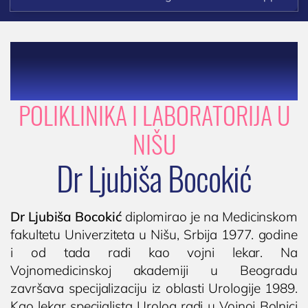
Cenovnik
Lokacija
BOCOKIĆ
Tim doktora
AKTIVNOSTI
Novosti i obaveštenja
POLIKLINIKA I LABORATORIJA U
Blog
NIŠU
UROLOGIJA
Dr Ljubiša Bocokić
Pregled urologa sa ultrazvukom
Dijagnostika i lečenje polno prenosivih
Dr Ljubiša Bocokić
diplomirao je na Medicinskom
oboljenja
fakultetu Univerziteta u Nišu, Srbija 1977. godine
Lečenje prostate
i od tada radi kao vojni lekar. Na
Postavljanje, skidanje i zamena katetera u
Vojnomedicinskoj akademiji u Beogradu
Nišu
završava specijalizaciju iz oblasti Urologije 1989.
Ispitivanje uzroka neplodnosti i spermogram
Kao lekar specijalista Urolog radi u Vojnoj Bolnici