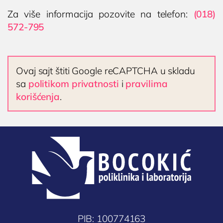
Za više informacija pozovite na telefon:
(018)
572-795
Ovaj sajt štiti Google reCAPTCHA u skladu
sa
politikom privatnosti
i
pravilima
korišćenja
.
PIB: 100774163