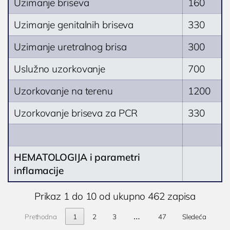
Uzimanje briseva
160

Nikoletine Bursaća 8,
Ultrazvuk srca
Dodirnite za poziv
18000 Niš, Srbija
Uzimanje genitalnih briseva
330
Ultrazvuk dojki
(061) 63-23-053
Ultrazvuk abdomena
Uzimanje uretralnog brisa
300
Ultrazvuk skrotuma (testisa)
Uslužno uzorkovanje
700
Dopler krvnih sudova vrata
Uzorkovanje na terenu
1200
Dopler krvnih sudova nogu
Uzorkovanje briseva za PCR
330
Laboratorija
HEMATOLOGIJA i parametri
inflamacije
Prikaz 1 do 10 od ukupno 462 zapisa
…
Prethodna
1
2
3
47
Sledeća