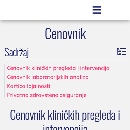

Cenovnik
SR
Sadržaj
Cenovnik kliničkih pregleda i intervencija
Cenovnik laboratorijskih analiza
Kartica lojalnosti
POLIKLINIKA BOCOKIĆ
Privatno zdravsteno osiguranje
O nama
Cenovnik kliničkih pregleda i
Zakažite pregled
Zakažite uslugu / testiranje
intervencija