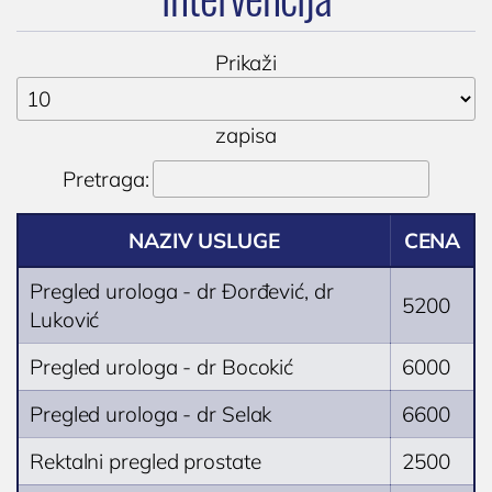
Cenovnik
Lokacija
Prikaži
Tim doktora
AKTIVNOSTI
zapisa
Novosti i obaveštenja
Pretraga:
Blog
UROLOGIJA
NAZIV USLUGE
CENA
Pregled urologa sa ultrazvukom
Pregled urologa - dr Đorđević, dr
5200
Luković
Dijagnostika i lečenje polno prenosivih
oboljenja
Pregled urologa - dr Bocokić
6000
Lečenje prostate
Pregled urologa - dr Selak
6600
Postavljanje, skidanje i zamena katetera u
Nišu
Rektalni pregled prostate
2500
Ispitivanje uzroka neplodnosti i spermogram