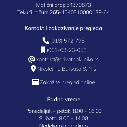
Matični broj: 54370873
Tekući račun: 265-4040310000139-64
Kontakt i zakazivanje pregleda

(018) 572-795

(061) 63-23-053
@
kontakt@privatnaklinika.rs

Nikoletine Bursaća 8, Niš

Zakažite pregled online
Radno vreme
Ponedeljak – petak: 8.00 - 16.00
Subota: 8.00 - 14.00
Nedeljom ne radimo