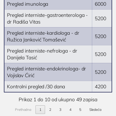
Pregled imunologa
6000
Operacija fimoze
Kondilomi, dijagnostika i lečenje
Pregled interniste-gastroenterologa -
5200
dr Radiša Vitas
Cistoskopija
Pregled interniste-kardiologa - dr
IMUNOLOGIJA
5200
Ružica Janković Tomašević
Pregled imunologa
Pregled interniste-nefrologa - dr
Dijagnostika alergija
5200
Danijela Tasić
Ispitivanje oslabljenog imuniteta
Pregled interniste-endokrinologa- dr
Tromesečna transformacija: Od hronične
5200
Vojislav Ćirić
upale do trajnog zdravlja
Kontrolni pregled /30 dana
4200
OPŠTA I INTERNA MEDICINA
OPŠTA MEDICINA
Prikaz 1 do 10 od ukupno 49 zapisa
Lekar opšte prakse
Prethodna
1
2
3
4
5
Sledeća