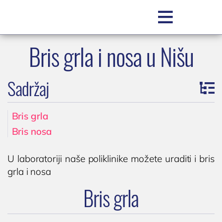

Bris grla i nosa u Nišu
SR
Sadržaj
Bris grla
Bris nosa
POLIKLINIKA BOCOKIĆ
U laboratoriji naše poliklinike možete uraditi i bris
grla i nosa
O nama
Bris grla
Zakažite pregled
Zakažite uslugu / testiranje