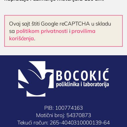
Ultrazvuk srca
Ultrazvuk dojki
Ultrazvuk abdomena
Ovaj sajt štiti Google reCAPTCHA u skladu
sa
politikom privatnosti
i
pravilima
Ultrazvuk skrotuma (testisa)
korišćenja
.
Dopler krvnih sudova vrata
Dopler krvnih sudova nogu
Laboratorija
PIB: 100774163
Matični broj: 54370873
Tekući račun: 265-4040310000139-64