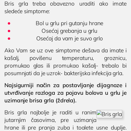
Cenovnik
Bris grla treba obavezno uraditi ako imate
sledeće simptome:
Lokacija
Tim doktora
Bol u grlu pri gutanju hrane
Osećaj grebanja u grlu
AKTIVNOSTI
Osećaj da vam je suvo grlo
Novosti i obaveštenja
Ako Vam se uz ove simptome dešava da imate i
Blog
kašalj, povišenu temperaturu, groznicu,
UROLOGIJA
promukao glas ili promukao kašalj- trebalo bi
posumnjati da je uzrok- bakterijska infekcija grla.
Pregled urologa sa ultrazvukom
Najsigurniji način za postavljanje dijagnoze i
Dijagnostika i lečenje polno prenosivih
utvrđivanje razloga za pojavu bolova u grlu je
oboljenja
uzimanje brisa grla (ždrela).
Lečenje prostate
Postavljanje, skidanje i zamena katetera u
Bris grla najbolje je raditi u ranim
Nišu
jutarnjim časovima, pre uzimanja
hrane ili pre pranja zuba i toalete usne duplje.
Ispitivanje uzroka neplodnosti i spermogram