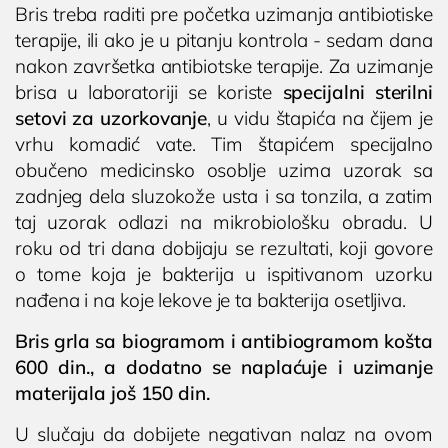
Bris treba raditi pre početka uzimanja antibiotiske
Operacija fimoze
terapije, ili ako je u pitanju kontrola - sedam dana
Kondilomi, dijagnostika i lečenje
nakon završetka antibiotske terapije. Za uzimanje
Cistoskopija
brisa u laboratoriji se koriste
specijalni sterilni
setovi za uzorkovanje
, u vidu štapića na čijem je
IMUNOLOGIJA
vrhu komadić vate. Tim štapićem specijalno
obučeno medicinsko osoblje uzima uzorak sa
Pregled imunologa
zadnjeg dela sluzokože usta i sa tonzila, a zatim
Dijagnostika alergija
taj uzorak odlazi na mikrobiološku obradu. U
Ispitivanje oslabljenog imuniteta

Poliklinika i laboratorija
roku od tri dana dobijaju se rezultati, koji govore
Dodirnite za poziv
Tromesečna transformacija: Od hronične
Bocokić Niš
o tome koja je bakterija u ispitivanom uzorku
(018) 572-795
upale do trajnog zdravlja
nađena i na koje lekove je ta bakterija osetljiva.
(018) 572-795
OPŠTA I INTERNA MEDICINA
Bris grla sa biogramom i antibiogramom košta
600 din., a dodatno se naplaćuje i uzimanje
kontakt@privatnaklinika.rs
OPŠTA MEDICINA
materijala još 150 din.

Nikoletine Bursaća 8,
Lekar opšte prakse
Dodirnite za poziv
U slučaju da dobijete negativan nalaz na ovom
18000 Niš, Srbija