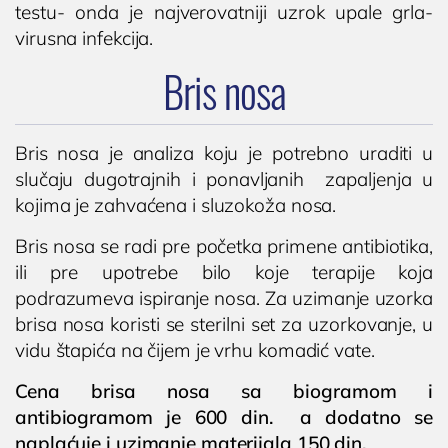
KARDIOLOGIJA
(061) 63-23-053
testu- onda je najverovatniji uzrok upale grla-
virusna infekcija.
Kardiolog
EHO srca (ultrazvuk ili ehokardiografija srca)
Bris nosa
Holter EKG
Dečija kardiologija
Bris nosa je analiza koju je potrebno uraditi u
NEFROLOGIJA
slučaju dugotrajnih i ponavljanih zapaljenja u
kojima je zahvaćena i sluzokoža nosa.
Nefrolog u Nišu
GASTROLOGIJA
Bris nosa se radi pre početka primene antibiotika,
ili pre upotrebe bilo koje terapije koja
Gastroenterolog u Nišu
podrazumeva ispiranje nosa. Za uzimanje uzorka
ENDOKRINOLOGIJA
brisa nosa koristi se sterilni set za uzorkovanje, u
vidu štapića na čijem je vrhu komadić vate.
Endokrinolog
Cena brisa nosa sa biogramom i
ULTRAZVUK
antibiogramom je 600 din. a dodatno se
Ultrazvuk štitne žlezde
naplaćuje i uzimanje materijala 150 din.