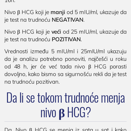
16h.
Nivo β HCG koji je
manji
od 5 mIU/ml, ukazuje da
je test na trudnoću
NEGATIVAN
.
Nivo β HCG koji je
veći
od 25 mIU/ml, ukazuje da
je test na trudnoću
POZITIVAN
.
Vrednosti između 5 mIU/ml i 25mIU/ml ukazuju
da je analizu potrebno ponoviti, najčešći u roku
od 48 h, jer će već tada nivo β HCG porasti
dovoljno, kako bismo sa sigurnošću rekli da je test
na trudnoću pozitivan.
Da li se tokom trudnoće menja
nivo β HCG?

Poliklinika i laboratorija
Dodirnite za poziv
Bocokić Niš
(018) 572-795
Da. Nivo β HCG se menja iz sata u sat i kako