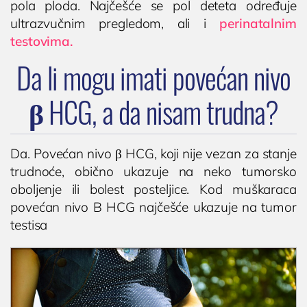
pola ploda. Najčešće se pol deteta određuje
ultrazvučnim pregledom, ali i
perinatalnim
testovima.
Da li mogu imati povećan nivo
β HCG, a da nisam trudna?
Da. Povećan nivo β HCG, koji nije vezan za stanje
trudnoće, obično ukazuje na neko tumorsko
oboljenje ili bolest posteljice. Kod muškaraca
povećan nivo B HCG najčešće ukazuje na tumor
testisa