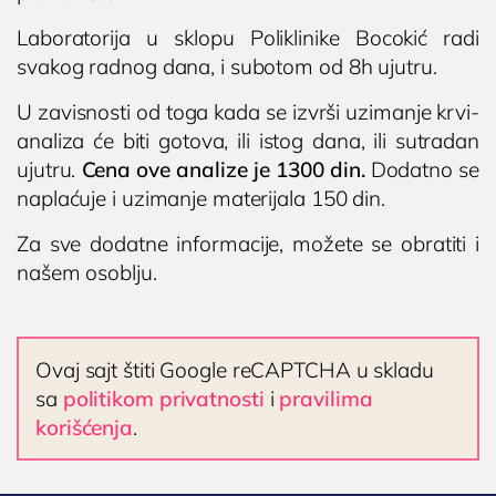
Laboratorija u sklopu Poliklinike Bocokić radi
svakog radnog dana, i subotom od 8h ujutru.
U zavisnosti od toga kada se izvrši uzimanje krvi-
analiza će biti gotova, ili istog dana, ili sutradan
ujutru.
Cena ove analize je 1300 din.
Dodatno se
naplaćuje i uzimanje materijala 150 din.
Za sve dodatne informacije, možete se obratiti i
našem osoblju.
Ovaj sajt štiti Google reCAPTCHA u skladu
sa
politikom privatnosti
i
pravilima
korišćenja
.