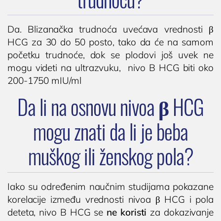
Da. Blizanačka trudnoća uvećava vrednosti β
HCG za 30 do 50 posto, tako da će na samom
početku trudnoće, dok se plodovi još uvek ne
mogu videti na ultrazvuku, nivo B HCG biti oko
200-1750 mIU/ml
Da li na osnovu nivoa β HCG
mogu znati da li je beba
muškog ili ženskog pola?
Iako su određenim naučnim studijama pokazane
korelacije između vrednosti nivoa β HCG i pola
deteta, nivo B HCG se
ne koristi
za dokazivanje