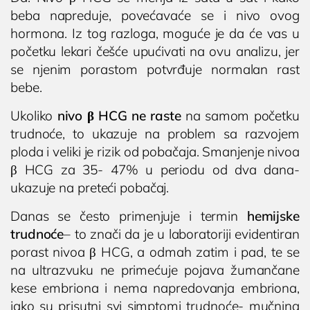
beba napreduje, povećavaće se i nivo ovog
(018) 572-795
hormona. Iz tog razloga, moguće je da će vas u
početku lekari češće upućivati na ovu analizu, jer
kontakt@privatnaklinika.rs
se njenim porastom potvrđuje normalan rast

Nikoletine Bursaća 8,
bebe.
Dodirnite za poziv
18000 Niš, Srbija
(061) 63-23-053
Ukoliko
nivo β HCG ne raste
na samom početku
trudnoće, to ukazuje na problem sa razvojem
ploda i veliki je rizik od pobačaja. Smanjenje nivoa
β HCG za 35- 47% u periodu od dva dana-
ukazuje na preteći pobačaj.
Danas se često primenjuje i termin
hemijske
trudnoće
– to znači da je u laboratoriji evidentiran
porast nivoa β HCG, a odmah zatim i pad, te se
na ultrazvuku ne primećuje pojava žumančane
kese embriona i nema napredovanja embriona,
iako su prisutni svi simptomi trudnoće- mučnina