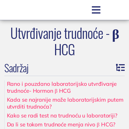

Utvrđivanje trudnoće - β
SR
HCG
Sadržaj
Rano i pouzdano laboratorijsko utvrđivanje
trudnoće- Hormon β HCG
POLIKLINIKA BOCOKIĆ
Kada se najranije može laboratorijskim putem
O nama
utvrditi trudnoća?
Zakažite pregled
Kako se radi test na trudnoću u laboratoriji?
Zakažite uslugu / testiranje
Da li se tokom trudnoće menja nivo β HCG?