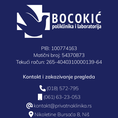
PIB: 100774163
Matični broj: 54370873
Tekući račun: 265-4040310000139-64
Kontakt i zakazivanje pregleda

(018) 572-795

(061) 63-23-053
@
kontakt@privatnaklinika.rs

Nikoletine Bursaća 8, Niš