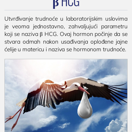
β HCG
Operacija fimoze
Kondilomi, dijagnostika i lečenje
Utvrđivanje trudnoće u laboratorijskim uslovima
Cistoskopija
je veoma jednostavno, zahvaljujući parametru
koji se naziva β HCG. Ovaj hormon počinje da se
IMUNOLOGIJA
stvara odmah nakon usađivanja oplođene jajne
ćelije u matericu i naziva se hormonom trudnoće.
Pregled imunologa
Dijagnostika alergija
Ispitivanje oslabljenog imuniteta
Tromesečna transformacija: Od hronične
upale do trajnog zdravlja
OPŠTA I INTERNA MEDICINA
OPŠTA MEDICINA
Lekar opšte prakse