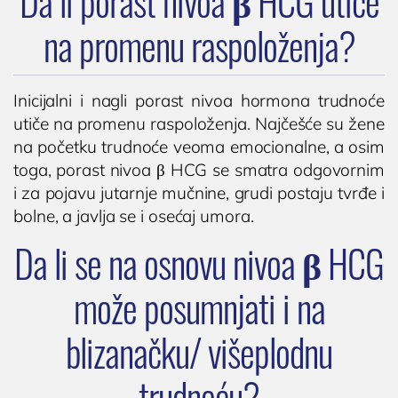
Da li porast nivoa β HCG utiče
na promenu raspoloženja?
Inicijalni i nagli porast nivoa hormona trudnoće
utiče na promenu raspoloženja. Najčešće su žene
na početku trudnoće veoma emocionalne, a osim
toga, porast nivoa β HCG se smatra odgovornim
i za pojavu jutarnje mučnine, grudi postaju tvrđe i
bolne, a javlja se i osećaj umora.
Da li se na osnovu nivoa β HCG
može posumnjati i na
blizanačku/ višeplodnu
trudnoću?