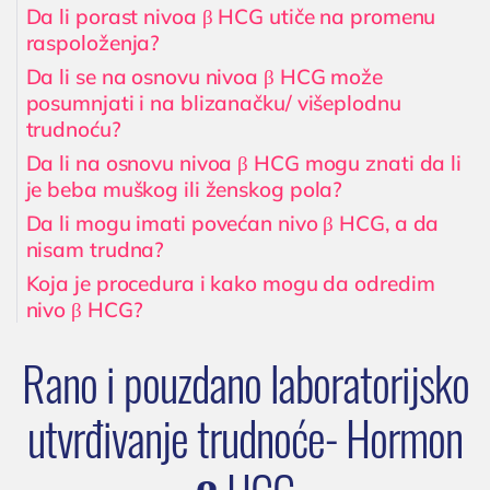
Cenovnik
Da li porast nivoa β HCG utiče na promenu
raspoloženja?
Lokacija
Da li se na osnovu nivoa β HCG može
Tim doktora
posumnjati i na blizanačku/ višeplodnu
AKTIVNOSTI
trudnoću?
Novosti i obaveštenja
Da li na osnovu nivoa β HCG mogu znati da li
je beba muškog ili ženskog pola?
Blog
Da li mogu imati povećan nivo β HCG, a da
UROLOGIJA
nisam trudna?
Koja je procedura i kako mogu da odredim
Pregled urologa sa ultrazvukom
nivo β HCG?
Dijagnostika i lečenje polno prenosivih
oboljenja
Rano i pouzdano laboratorijsko
Lečenje prostate
utvrđivanje trudnoće- Hormon
Postavljanje, skidanje i zamena katetera u
Nišu
Ispitivanje uzroka neplodnosti i spermogram