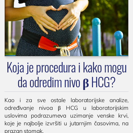
Koja je procedura i kako mogu
da odredim nivo β HCG?
Kao i za sve ostale laboratorijske analize,
određivanje nivoa β HCG u laboratorijskim
uslovima podrazumeva uzimanje venske krvi,
koje je najbolje izvršiti u jutarnjim časovima, na
prazan stomak.