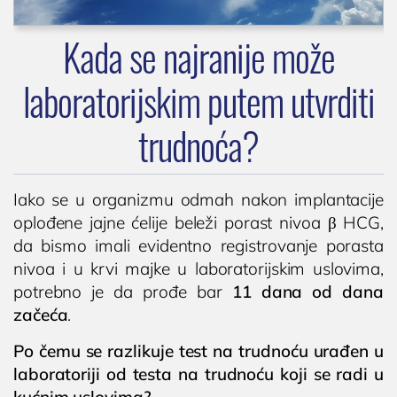
KARDIOLOGIJA
Kardiolog
Kada se najranije može
EHO srca (ultrazvuk ili ehokardiografija srca)
laboratorijskim putem utvrditi
Holter EKG
Dečija kardiologija
trudnoća?
NEFROLOGIJA
Nefrolog u Nišu
Iako se u organizmu odmah nakon implantacije
GASTROLOGIJA
oplođene jajne ćelije beleži porast nivoa β HCG,
da bismo imali evidentno registrovanje porasta
Gastroenterolog u Nišu
nivoa i u krvi majke u laboratorijskim uslovima,
ENDOKRINOLOGIJA
potrebno je da prođe bar
11 dana od dana
Endokrinolog
začeća
.
ULTRAZVUK
Po čemu se razlikuje test na trudnoću urađen u
laboratoriji od testa na trudnoću koji se radi u
Ultrazvuk štitne žlezde