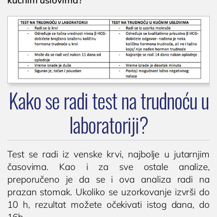
kućnim uslovima?
Ultrazvuk srca
Ultrazvuk dojki
Ultrazvuk abdomena
Ultrazvuk skrotuma (testisa)
Dopler krvnih sudova vrata
Dopler krvnih sudova nogu
Kako se radi test na trudnoću u
Laboratorija
laboratoriji?
Test se radi iz venske krvi, najbolje u jutarnjim
časovima. Kao i za sve ostale analize,
preporučeno je da se i ova analiza radi na
prazan stomak. Ukoliko se uzorkovanje izvrši do
10 h, rezultat možete očekivati istog dana, do