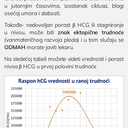
u jutarnjim časovima, izostanak ciklusa, blagi
osećaj umora i slabosti.
Takođe- nedovoljan porast β HCG ili stagniranje
u nivou, može biti
znak ektopične trudnoće
(vanmateričnog razvoja ploda) i u tom slučaju se
ODMAH
morate javiti lekaru.
Na sledećoj tabeli možete videti vrednosti i porast
nivoa β HCG u prvoj polovini trudnoće